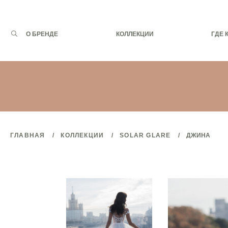
Запрос
О БРЕНДЕ
КОЛЛЕКЦИИ
ГДЕ 
для
поиска:
ГЛАВНАЯ
КОЛЛЕКЦИИ
SOLAR GLARE
ДЖИНА