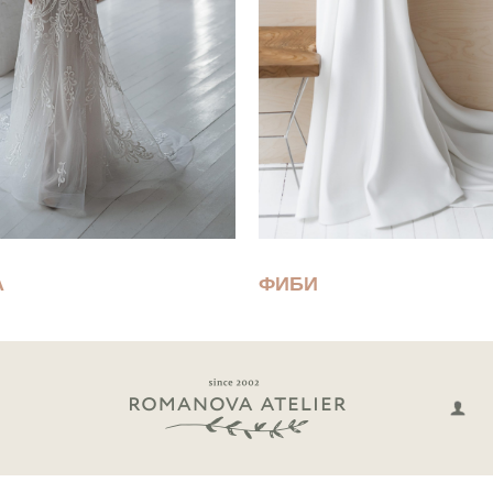
А
ФИБИ