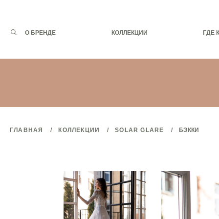
Запрос
О БРЕНДЕ
КОЛЛЕКЦИИ
ГДЕ 
для
поиска:
ГЛАВНАЯ
КОЛЛЕКЦИИ
SOLAR GLARE
БЭККИ