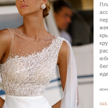
Пл
ас
пе
же
кр
кр
ра
юбк
бел
ид
ОСН
SIZE