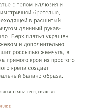
атье с топом-иллюзия и
симетричной бретелью,
реходящей в расшитый
мчугом длинный рукав-
ыло. Верх платья украшен
ужевом и дополнительно
сшит россыпью жемчуга, а
а прямого кроя из простого
ого крепа создает
еальный баланс образа.
ОВНАЯ ТКАНЬ:
КРЕП, КРУЖЕВО
 GUIDE