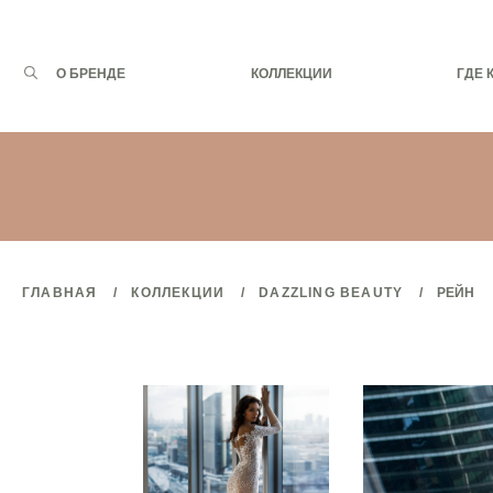
Запрос
О БРЕНДЕ
КОЛЛЕКЦИИ
ГДЕ 
для
поиска:
ГЛАВНАЯ
КОЛЛЕКЦИИ
DAZZLING BEAUTY
РЕЙН