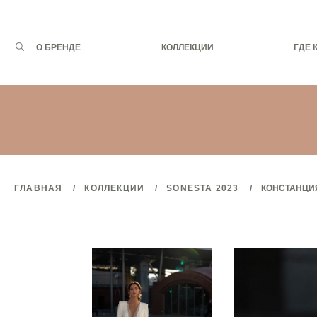
Запрос
О БРЕНДЕ
КОЛЛЕКЦИИ
ГДЕ 
для
поиска:
ГЛАВНАЯ
КОЛЛЕКЦИИ
SONESTA 2023
КОНСТАНЦИ